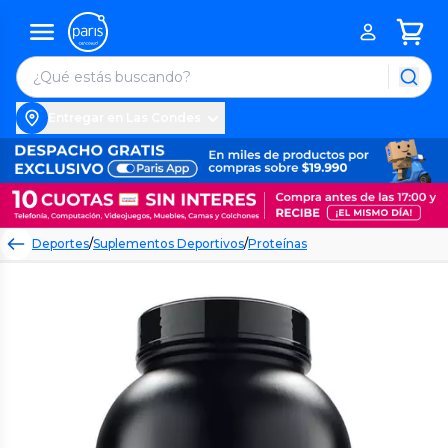
Entregar en Las Condes
Deportes
/
Suplementos Deportivos
/
Proteínas