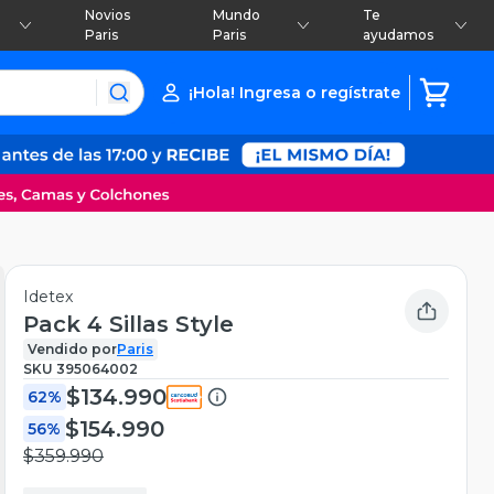
Novios
Mundo
Te
Paris
Paris
ayudamos
¡Hola! Ingresa o regístrate
Idetex
Pack 4 Sillas Style
Vendido por
Paris
SKU
395064002
$134.990
62%
$154.990
56%
$359.990