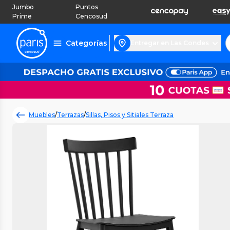
Jumbo
Puntos
Prime
Cencosud
Categorías
Entregar en Las Condes
Muebles
/
Terrazas
/
Sillas, Pisos y Sitiales Terraza