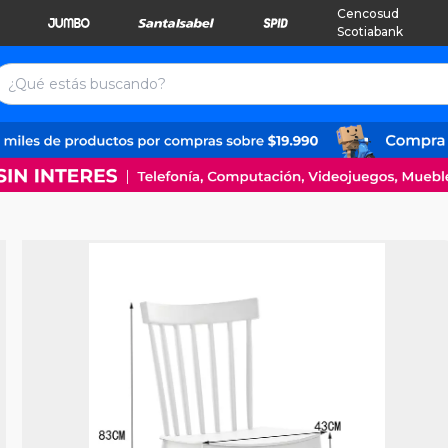
Cencosud
Scotiabank