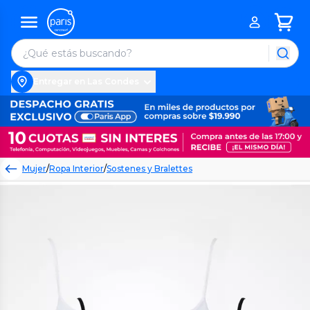
Entregar en Las Condes
Mujer
/
Ropa Interior
/
Sostenes y Bralettes