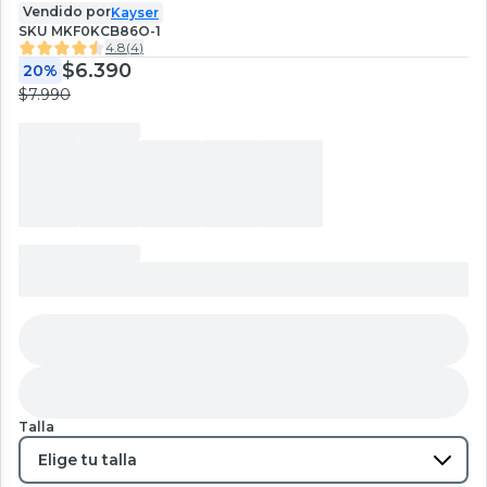
Vendido por
Kayser
SKU
MKF0KCB86O-1
4.8
(
4
)
$6.390
20%
$7.990
Talla