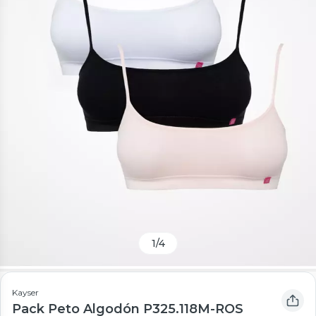
1
/
4
Kayser
Pack Peto Algodón P325.118M-ROS