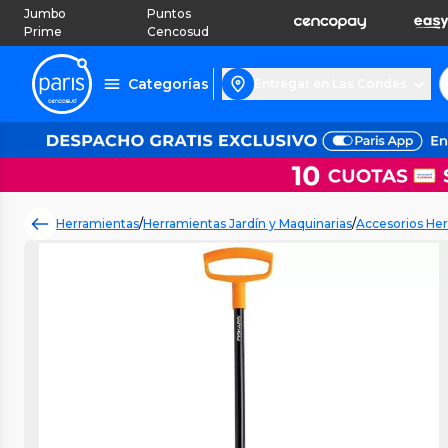
Jumbo
Puntos
Prime
Cencosud
Categorías
Entregar en Las Condes
Herramientas
/
Herramientas Jardín y Maquinarias
/
Accesorios Her