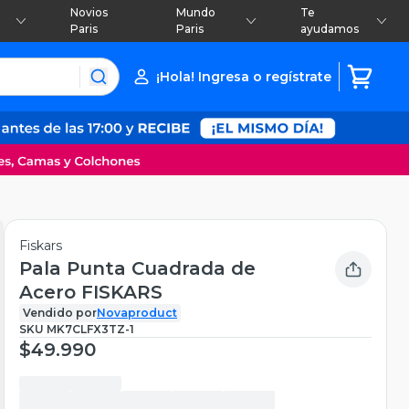
Novios
Mundo
Te
Paris
Paris
ayudamos
¡Hola! Ingresa o regístrate
Fiskars
Pala Punta Cuadrada de
Acero FISKARS
Vendido por
Novaproduct
SKU
MK7CLFX3TZ-1
$49.990