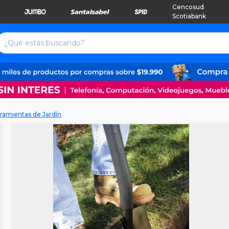
Cencosud
Scotiabank
ramientas de Jardín