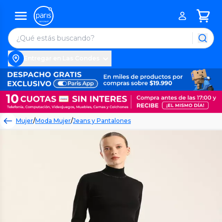
Entregar en Las Condes
Mujer
/
Moda Mujer
/
Jeans y Pantalones