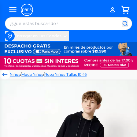
Entregar en Las Condes
Niños
/
Moda Niños
/
Ropa Niños Tallas 10-16