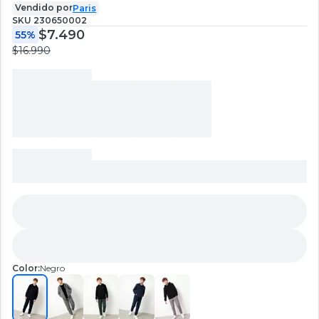
Vendido por
Paris
SKU
230650002
$7.490
55%
$16.990
Color:
Negro