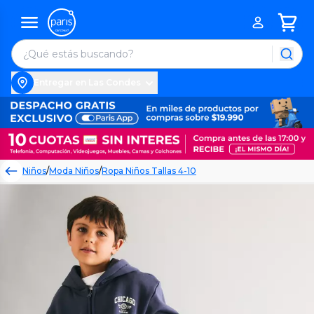
Entregar en Las Condes
Niños
/
Moda Niños
/
Ropa Niños Tallas 4-10