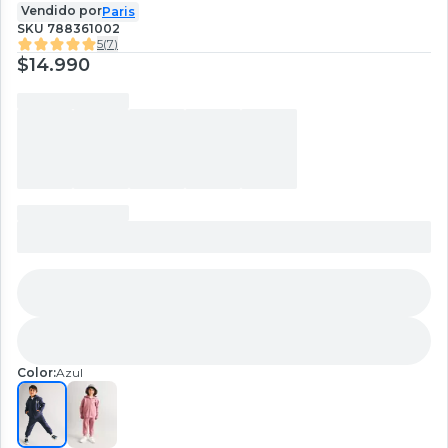
Vendido por
Paris
SKU
788361002
5
(
7
)
$14.990
Color:
Azul