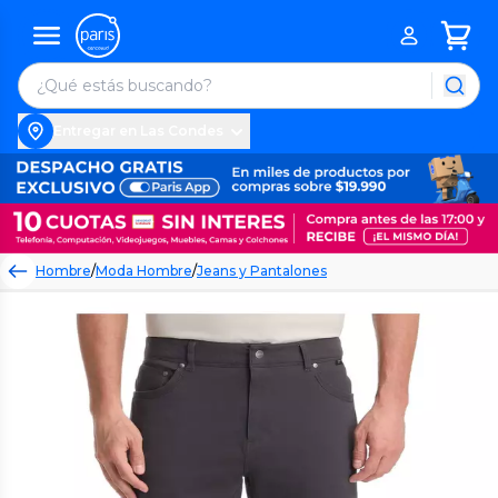
Entregar en Las Condes
Hombre
/
Moda Hombre
/
Jeans y Pantalones