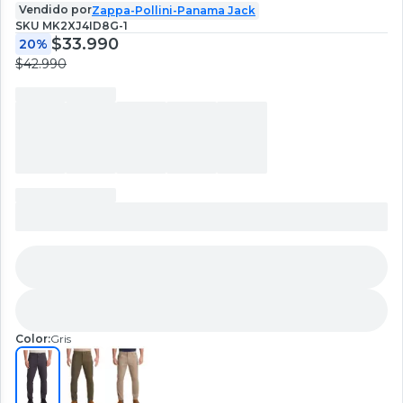
Vendido por
Zappa-Pollini-Panama Jack
SKU
MK2XJ4ID8G-1
$33.990
20%
$42.990
Color:
Gris