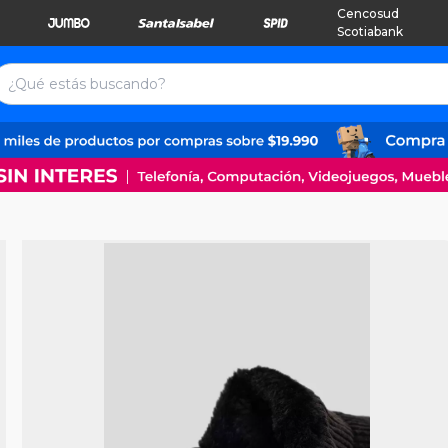
Cencosud
Scotiabank