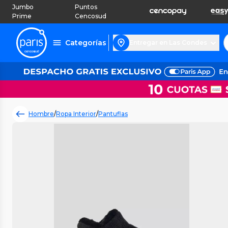
Jumbo
Puntos
Prime
Cencosud
Categorías
Entregar en Las Condes
Hombre
/
Ropa Interior
/
Pantuflas