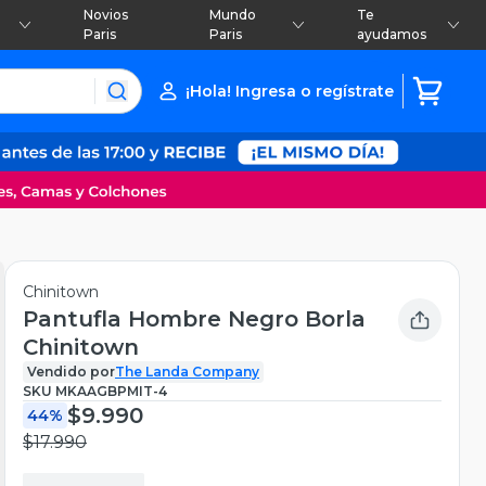
Novios
Mundo
Te
Paris
Paris
ayudamos
¡Hola! Ingresa o regístrate
Chinitown
Pantufla Hombre Negro Borla
Chinitown
Vendido por
The Landa Company
SKU
MKAAGBPMIT-4
$9.990
44%
$17.990