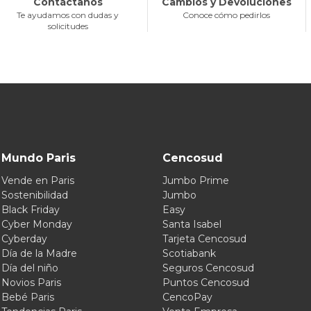
Contáctanos
Cambios y Devoluciones
Te ayudamos con dudas y
Conoce cómo pedirlos
solicitudes
Mundo Paris
Cencosud
Vende en Paris
Jumbo Prime
Sostenibilidad
Jumbo
Black Friday
Easy
Cyber Monday
Santa Isabel
Cyberday
Tarjeta Cencosud
Día de la Madre
Scotiabank
Día del niño
Seguros Cencosud
Novios Paris
Puntos Cencosud
Bebé Paris
CencoPay