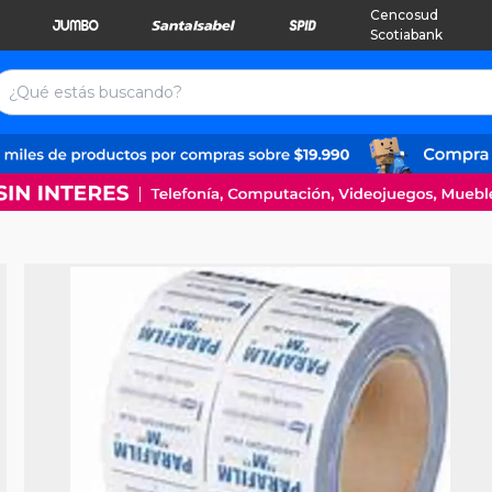
Cencosud
Scotiabank