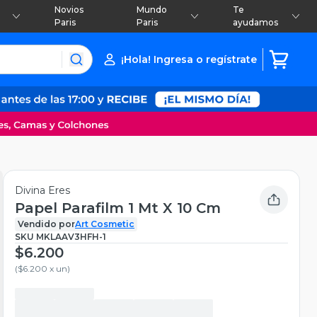
Novios
Mundo
Te
Paris
Paris
ayudamos
¡Hola! Ingresa o regístrate
Divina Eres
Papel Parafilm 1 Mt X 10 Cm
Vendido por
Art Cosmetic
SKU
MKLAAV3HFH-1
$6.200
(
$6.200 x un
)