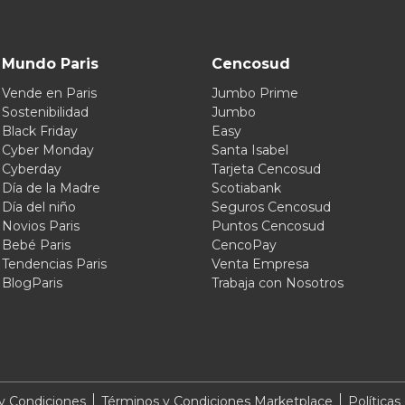
Mundo Paris
Cencosud
Vende en Paris
Jumbo Prime
Sostenibilidad
Jumbo
Black Friday
Easy
Cyber Monday
Santa Isabel
Cyberday
Tarjeta Cencosud
Día de la Madre
Scotiabank
Día del niño
Seguros Cencosud
Novios Paris
Puntos Cencosud
Bebé Paris
CencoPay
Tendencias Paris
Venta Empresa
BlogParis
Trabaja con Nosotros
y Condiciones
Términos y Condiciones Marketplace
Políticas