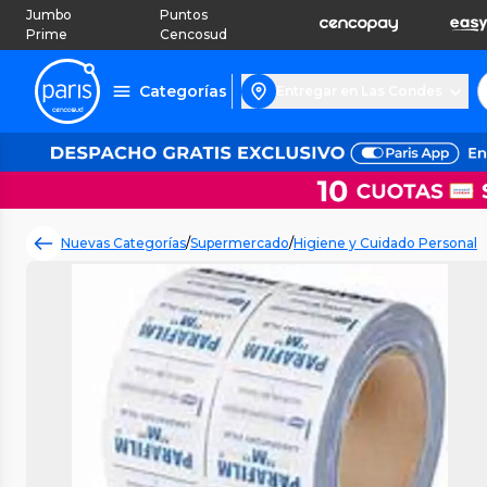
Jumbo
Puntos
Prime
Cencosud
Categorías
Entregar en Las Condes
Nuevas Categorías
/
Supermercado
/
Higiene y Cuidado Personal