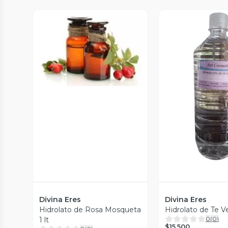
Vista Previa
Vista P
Divina Eres
Divina Eres
Hidrolato de Rosa Mosqueta
Hidrolato de Te Ve
0
(
0
)
1 lt
$15.500