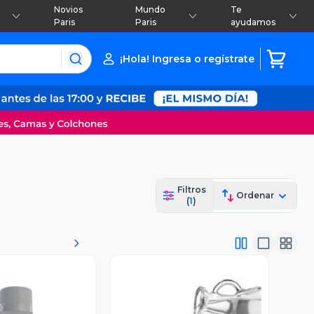
Novios
Mundo
Te
Paris
Paris
ayudamos
¡Hola! Ingresa o regístrate
Filtros
Ordenar
(
1
)