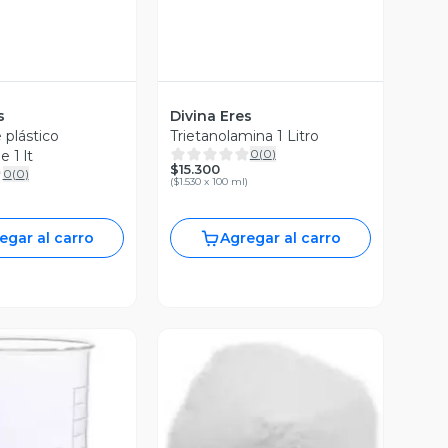
s
Divina Eres
 plástico
Trietanolamina 1 Litro
0
(
0
)
 1 lt
$15.300
0
(
0
)
(
$1.530 x 100 ml
)
egar al carro
Agregar al carro