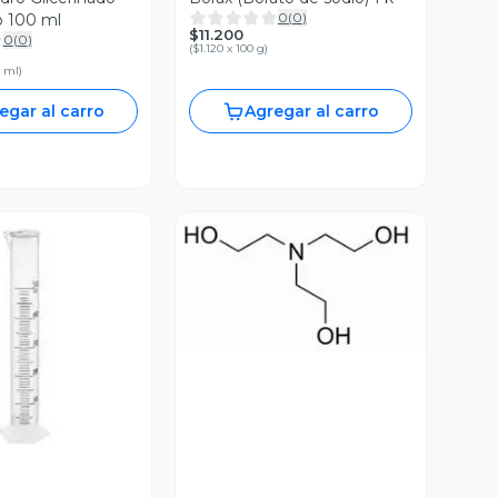
0
(
0
)
 100 ml
$11.200
0
(
0
)
(
$1.120 x 100 g
)
0 ml
)
egar al carro
Agregar al carro
Vista Previa
ista Previa