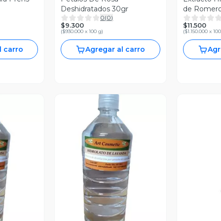
Deshidratados 30gr
de Romero
0
(
0
)
$9.300
$11.500
(
$930.000 x 100 g
)
(
$1.150.000 x 10
l carro
Agregar al carro
Agr
V
revia
Vista Previa