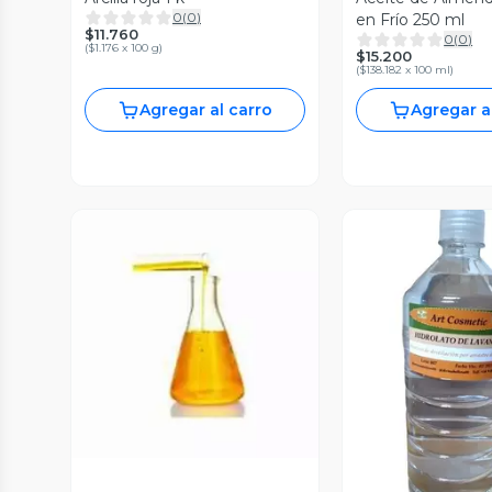
0
(
0
)
en Frío 250 ml
$11.760
0
(
0
)
(
$1.176 x 100 g
)
$15.200
(
$138.182 x 100 ml
)
Agregar al carro
Agregar a
Vista Previa
Vista P