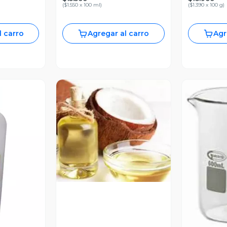
(
$1.550 x 100 ml
)
(
$1.390 x 100 g
)
l carro
Agregar al carro
Agr
Vista Previa
V
revia