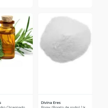
ista Previa
Vista Previa
s
Divina Eres
dro Glicerinado
Borax (Borato de sodio) 1 k