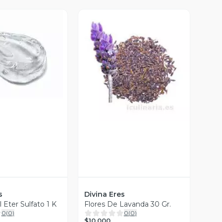
sta Previa
Vista Previa
s
Divina Eres
l Eter Sulfato 1 K
Flores De Lavanda 30 Gr.
0
(
0
)
0
(
0
)
$10.000