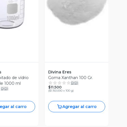
ista Previa
Vista Previa
s
Divina Eres
itado de vídrio
Goma Xanthan 100 Gr.
0
(
0
)
de 1000 ml
$11.500
0
(
0
)
(
$1.150.000 x 100 g
)
egar al carro
Agregar al carro