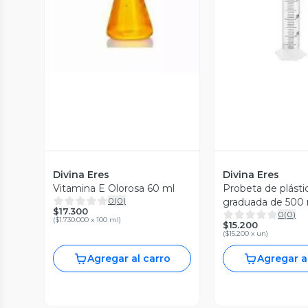
Vista Previa
Vista P
Divina Eres
Divina Eres
Vitamina E Olorosa 60 ml
Probeta de plásti
0
(
0
)
graduada de 500
$17.300
0
(
0
)
(
$1.730.000 x 100 ml
)
$15.200
(
$15.200 x un
)
Agregar al carro
Agregar a