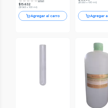
0
(
0
)
(
$1.550 x 100 ml
)
$15.632
(
$1.563 x 100 ml
)
Agregar al carro
Agregar a
Vista Previa
Vista P