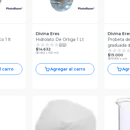
Divina Eres
Divina Ere
o 1 lt
Hidrolato De Ortiga 1 Lt
Probeta de
0
(
0
)
graduada de
$14.632
(
$1.463 x 100 ml
)
$19.000
(
$19.000 x un
)
l carro
Agregar al carro
Agr