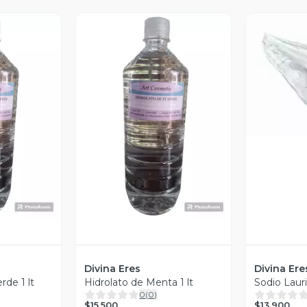
Vi
revia
Vista Previa
Divina Eres
Divina Ere
rde 1 lt
Hidrolato de Menta 1 lt
Sodio Lauri
0
(
0
)
$15.500
$13.900