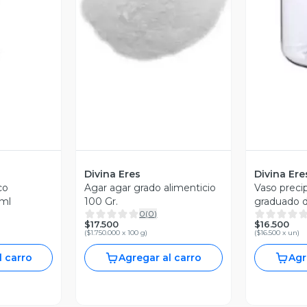
revia
Vista Previa
V
Divina Eres
Divina Ere
co
Agar agar grado alimenticio
Vaso precip
 ml
100 Gr.
graduado 
0
(
0
)
$17.500
$16.500
(
$1.750.000 x 100 g
)
(
$16.500 x un
)
l carro
Agregar al carro
Agr