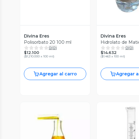
Divina Eres
Divina Eres
Polisorbato 20 100 ml
Hidrolato de Matic
0
(
0
)
0
(
0
)
$12.100
$14.632
(
$1.210.000 x 100 ml
)
(
$1.463 x 100 ml
)
Agregar al carro
Agregar a