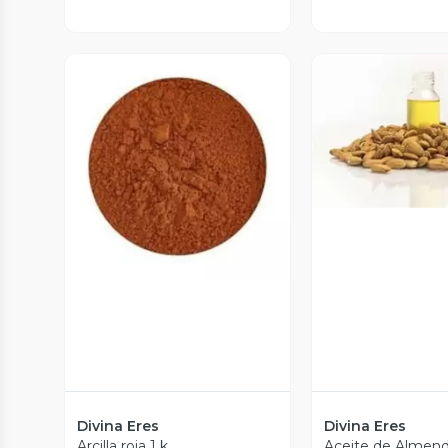
Vista P
Vista Previa
Divina Eres
Divina Eres
Arcilla roja 1 k
Aceite de Almend