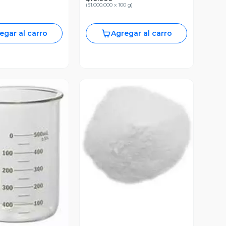
(
$1.000.000 x 100 g
)
egar al carro
Agregar al carro
Vista Previa
ista Previa