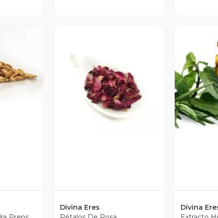
revia
Vista Previa
V
Divina Eres
Divina Ere
ra Prens
Pétalos De Rosa
Extracto Hi