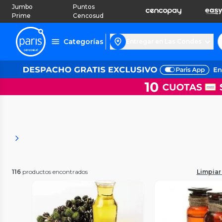
Jumbo
Puntos
Prime
Cencosud
Categorías
Entregar en Las Condes
116
productos encontrados
Limpiar 
Vista Previa