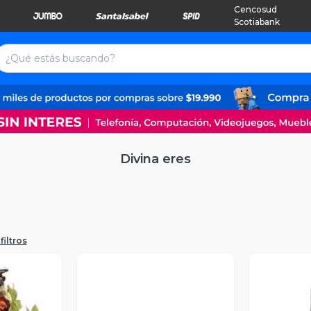
Cencosud
Scotiabank
Divina eres
filtros