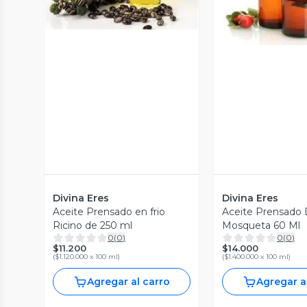
Vista P
Divina Eres
Divina Eres
Aceite Prensado en frio
Aceite Prensado
Ricino de 250 ml
Mosqueta 60 Ml
0
(
0
)
0
(
0
)
$11.200
$14.000
(
$1.120.000 x 100 ml
)
(
$1.400.000 x 100 ml
)
Agregar al carro
Agregar a