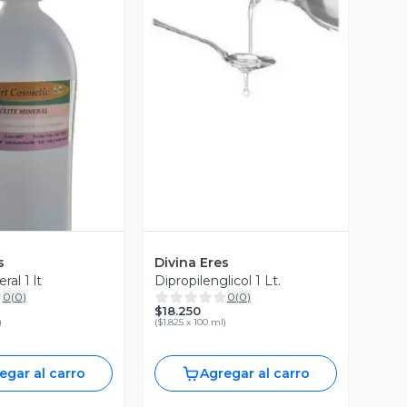
Vista Previa
ista Previa
s
Divina Eres
ral 1 lt
Dipropilenglicol 1 Lt.
0
(
0
)
0
(
0
)
$18.250
)
(
$1.825 x 100 ml
)
egar al carro
Agregar al carro