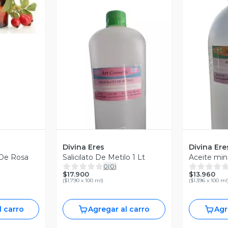
revia
Vista Previa
V
Divina Eres
Divina Ere
 De Rosa
Salicilato De Metilo 1 Lt
Aceite mine
0
(
0
)
$17.900
$13.960
(
$1.790 x 100 ml
)
(
$1.396 x 100 ml
l carro
Agregar al carro
Agr