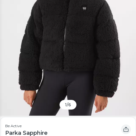
1
/
6
Be Active
Parka Sapphire