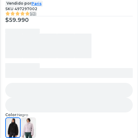
Vendido por
Paris
SKU
497297002
5
(
3
)
$59.990
Color:
Negro