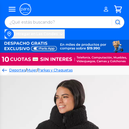
Entregar en Las Condes
Deportes
/
Mujer
/
Parkas y Chaquetas