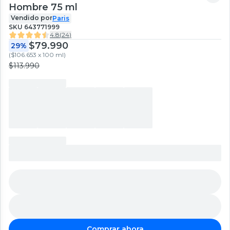
Hombre 75 ml
Vendido por
Paris
SKU
643771999
4.8
(
24
)
$79.990
29%
(
$106.653 x 100 ml
)
$113.990
Comprar ahora