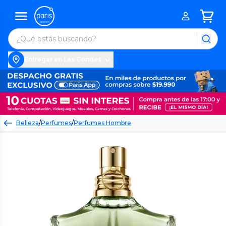
Entregar en Las Condes
Belleza
/
Perfumes
/
Perfumes Hombre