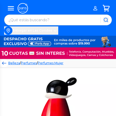
Entregar en Las Condes
Belleza
/
Perfumes
/
Perfumes Mujer