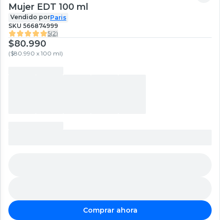
Mujer EDT 100 ml
Vendido por
Paris
SKU
566874999
5
(
2
)
$80.990
(
$80.990 x 100 ml
)
Comprar ahora