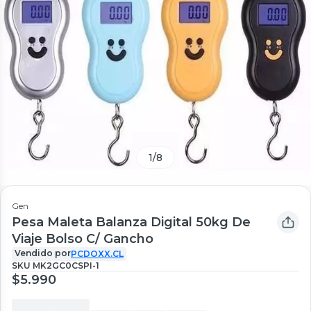
1
/
8
Gen
Pesa Maleta Balanza Digital 50kg De
Viaje Bolso C/ Gancho
Vendido por
PCDOXX.CL
SKU
MK2GC0CSPI-1
$5.990