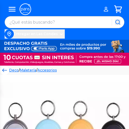
Entregar en Las Condes
Deco
/
Maletería
/
Accesorios