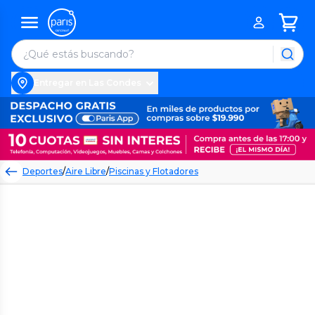
Entregar en Las Condes
Deportes
/
Aire Libre
/
Piscinas y Flotadores