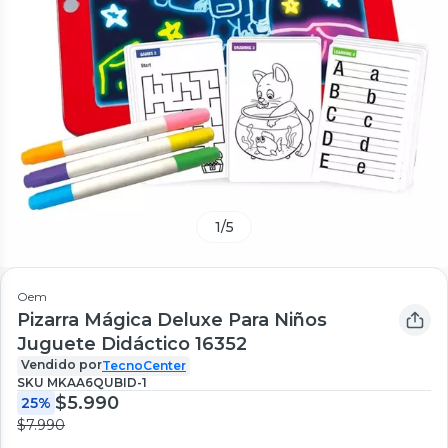
1
/
5
Oem
Pizarra Mágica Deluxe Para Niños
Juguete Didáctico 16352
Vendido por
TecnoCenter
SKU
MKAA6QUBID-1
$5.990
25%
$7.990