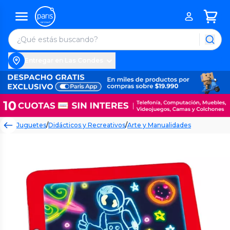
Entregar en Las Condes
Juguetes
/
Didácticos y Recreativos
/
Arte y Manualidades