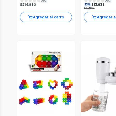
0
(
0
)
0
(
0
)
|2gb+32gb
$214.990
$13.838
13%
$15.992
Agregar al carro
Agregar a
Vista Previa
Vista P