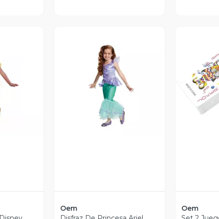
revia
Vista Previa
V
Oem
Oem
 Disney
Disfraz De Princesa Ariel
Set 2 Jueg