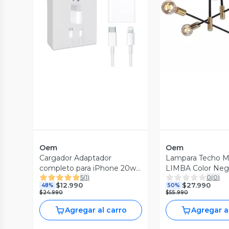
Vista Previa
Vista P
Oem
Oem
Cargador Adaptador
Lampara Techo M
completo para iPhone 20w
LIMBA Color Neg
5
(
1
)
0
(
0
)
Cable
4 soquetes
$12.990
$27.990
48%
50%
$24.990
$55.990
Agregar al carro
Agregar a