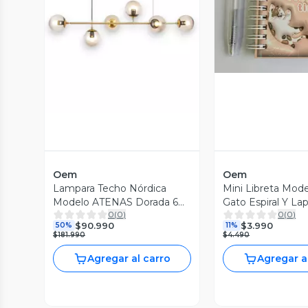
Vista P
Vista Previa
Oem
Oem
Lampara Techo Nórdica
Mini Libreta Mod
Modelo ATENAS Dorada 6
Gato Espiral Y Lap
0
(
0
)
0
(
0
)
soquetes
Cm
$90.990
$3.990
50%
11%
$181.990
$4.490
Agregar al carro
Agregar a