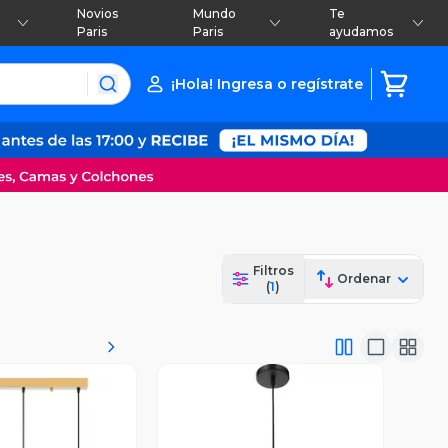
Novios
Mundo
Te
Paris
Paris
ayudamos
¡Hola! Ingresa o regístrate
Filtros
Ordenar
(
1
)