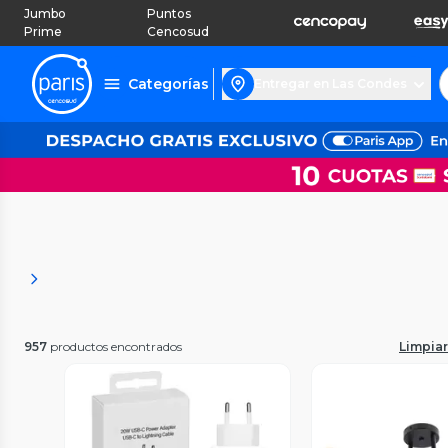
Jumbo
Puntos
Prime
Cencosud
Categorías
Entregar en Las Condes
957
productos encontrados
Limpiar 