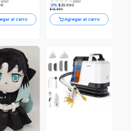
0
(
0
)
0
(
0
)
uces
Deportes Al Aire Libre
90
$35.990
21%
$45.990
egar al carro
Agregar al carro
Vista Previa
ista Previa