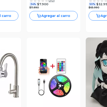
0
(
0
)
Alcance
Negro 6 L
$7.900
$32.9
34%
50%
$11.990
$65.990
l carro
Agregar al carro
Agr
Vista Previa
V
revia