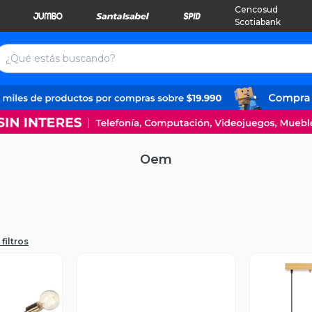
Cencosud
Scotiabank
Oem
filtros