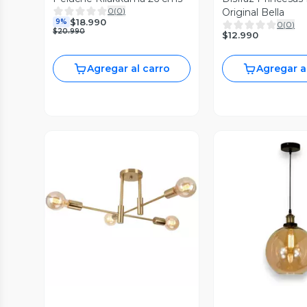
0
(
0
)
Original Bella
$18.990
9%
0
(
0
)
$20.990
$12.990
Agregar al carro
Agregar a
Vista Previa
Vista P