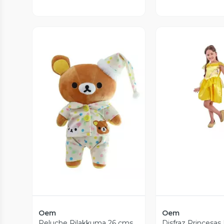
Vista P
Vista Previa
Oem
Oem
Peluche Rilakkuma 26 cms
Disfraz Princesas