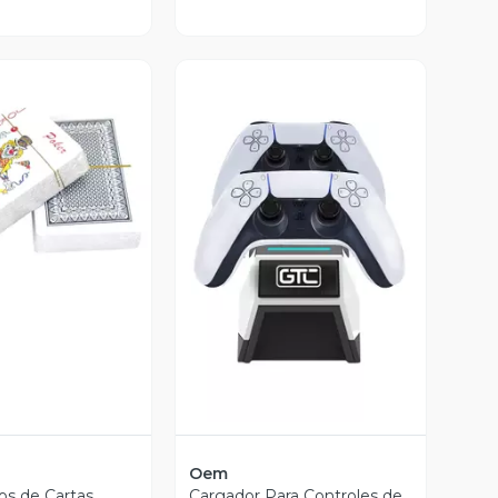
ista Previa
Vista Previa
Oem
os de Cartas
Cargador Para Controles de