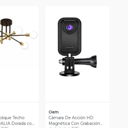
ista Previa
Vista Previa
Oem
plique Techo
Cámara De Acción HD
ALIA Dorada con
Magnética Con Grabación