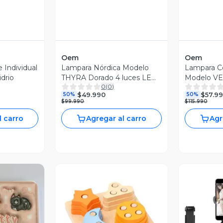
Oem
Oem
 Individual
Lampara Nórdica Modelo
Lampara Co
drio
THYRA Dorado 4 luces LED
Modelo VE
0
(
0
)
AHORRO ENERGIA
$49.990
$57.9
50%
50%
$99.990
$115.990
l carro
Agregar al carro
Agr