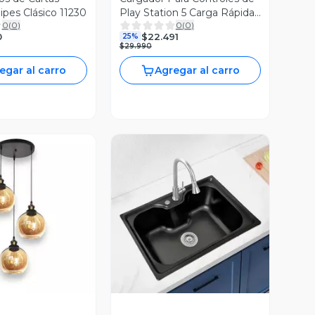
ipes Clásico 11230
Play Station 5 Carga Rápida
0
(
0
)
0
(
0
)
PS5
0
$22.491
25%
$29.990
egar al carro
Agregar al carro
ista Previa
Vista Previa