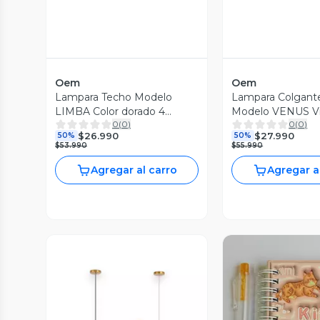
Oem
Oem
Lampara Techo Modelo
Lampara Colgante
LIMBA Color dorado 4
Modelo VENUS Vi
0
(
0
)
0
(
0
)
soquetes
$26.990
$27.990
50%
50%
$53.990
$55.990
Agregar al carro
Agregar a