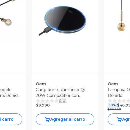
revia
V
Vista Previa
Oem
Oem
odelo
Cargador Inalámbrico Qi
Lampara Od
ro/Dorado
20W Compatible con
Dorado
0
(
0
)
Iphone y Android
$9.990
$46.9
50%
$93.990
l carro
Agregar al carro
Agr