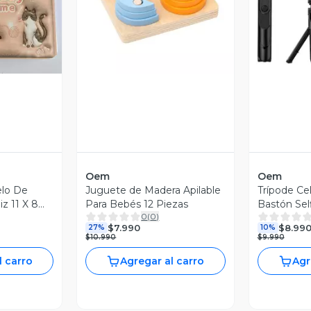
revia
Vista Previa
V
Oem
Oem
elo De
Juguete de Madera Apilable
Trípode Cel
iz 11 X 8
Para Bebés 12 Piezas
Bastón Sel
0
(
0
)
Bluetooth
$7.990
$8.99
27%
10%
$10.990
$9.990
l carro
Agregar al carro
Agr