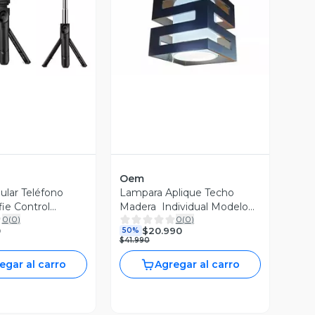
Vista Previa
ista Previa
Oem
ular Teléfono
Lampara Aplique Techo
fie Control
Madera Individual Modelo
0
(
0
)
0
(
0
)
 Smartphone
CONI - Dekora
0
$20.990
50%
$41.990
egar al carro
Agregar al carro