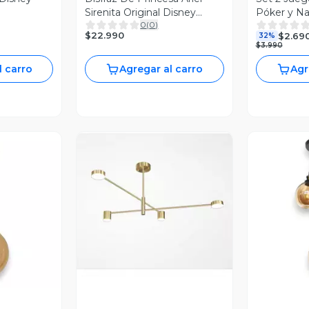
Sirenita Original Disney
Póker y Na
0
(
0
)
Niñas
$22.990
$2.69
32%
$3.990
l carro
Agregar al carro
Agr
Vista Previa
revia
V