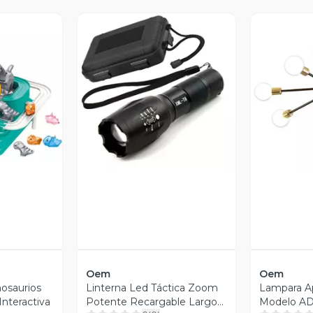
revia
Vista Previa
V
Oem
Oem
nosaurios
Linterna Led Táctica Zoom
Lampara A
Interactiva
Potente Recargable Largo
Modelo AD