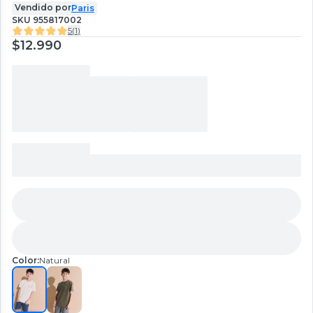
Vendido por
Paris
SKU
955817002
5
(
1
)
$12.990
Color:
Natural