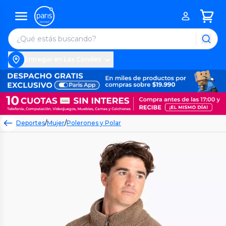
Entregar en Las Condes
Deportes
/
Mujer
/
Polerones y Polar