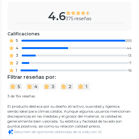
4.6
375 reseñas
Calificaciones
5
295
4
44
3
13
2
7
1
16
Filtrar reseñas por:
5
4
3
2
1
3 de 154 reseñas
El producto destaca por su diseño atractivo, suavidad y ligereza,
siendo ideal para climas cálidos. Aunque algunos usuarios mencionan
discrepancias en las medidas y el grosor del material, la calidad es
generalmente bien valorada. Su estética y facilidad de lavado son
puntos positivos, así como su relación calidad-precio.
Resumen de opiniones obtenidas de la web con IA