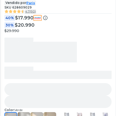
Vendido por
Paris
SKU
628609029
4.7
(
90
)
$17.990
40%
$20.990
30%
$29.990
Color:
Verde