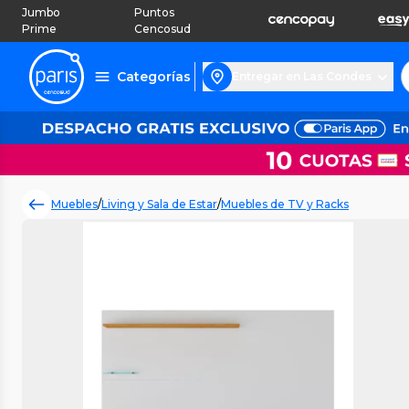
Jumbo
Puntos
Prime
Cencosud
Categorías
Entregar en Las Condes
Muebles
/
Living y Sala de Estar
/
Muebles de TV y Racks