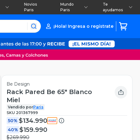
Novios
Mundo
Te
Paris
Paris
ayudamos
¡Hola! Ingresa o regístrate
Be Design
Rack Pared Be 65" Blanco
Miel
Vendido por
Paris
SKU
201367999
$134.990
50%
$159.990
40%
$269.990