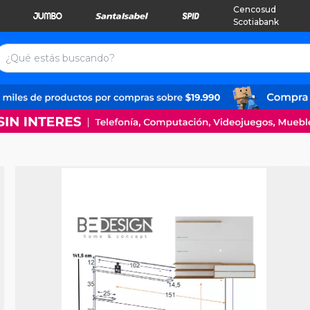
Cencosud
Scotiabank