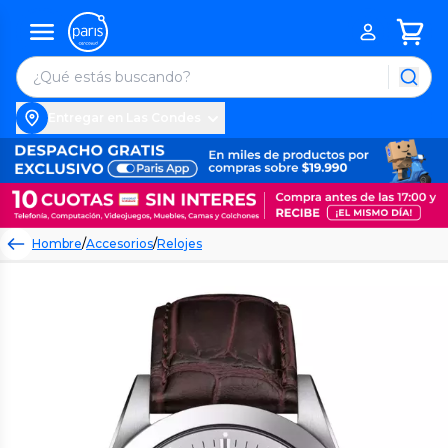
Entregar en Las Condes
Hombre
/
Accesorios
/
Relojes