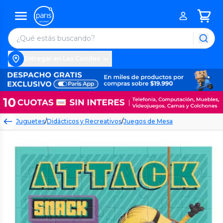
Entregar en Las Condes
Juguetes
/
Didácticos y Recreativos
/
Juegos de Mesa