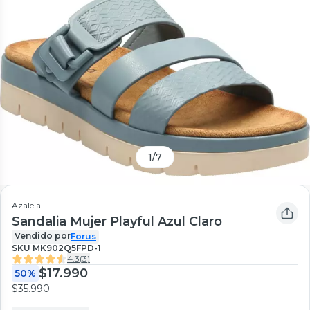
1
/
7
Azaleia
Sandalia Mujer Playful Azul Claro
Vendido por
Forus
SKU
MK902Q5FPD-1
4.3
(
3
)
$17.990
50%
$35.990