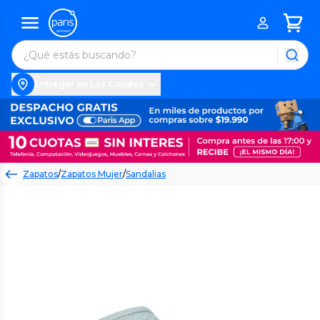
Entregar en Las Condes
Zapatos
/
Zapatos Mujer
/
Sandalias