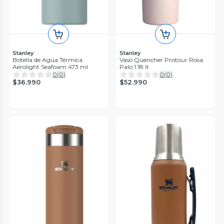
Stanley
Stanley
Botella de Agua Térmica
Vaso Quencher Protour Rosa
Aerolight Seafoam 473 ml
Palo 1.18 lt
0
(
0
)
0
(
0
)
$36.990
$52.990