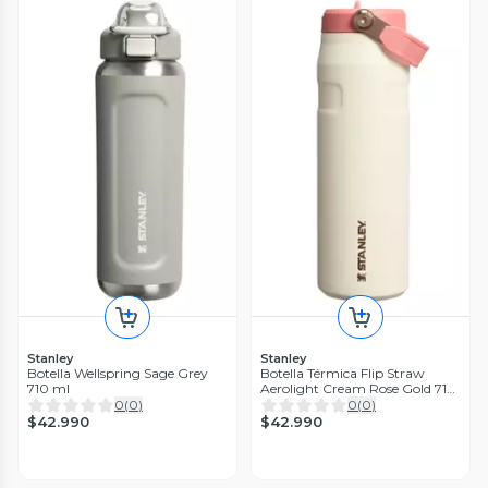
Stanley
Stanley
Botella Wellspring Sage Grey
Botella Térmica Flip Straw
710 ml
Aerolight Cream Rose Gold 710
ml
0
(
0
)
0
(
0
)
$42.990
$42.990