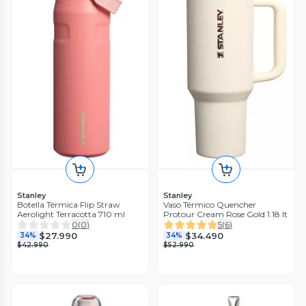
Stanley
Stanley
Botella Térmica Flip Straw
Vaso Térmico Quencher
Aerolight Terracotta 710 ml
Protour Cream Rose Gold 1.18 lt
0
(
0
)
5
(
6
)
$27.990
$34.490
34%
34%
$42.990
$52.990