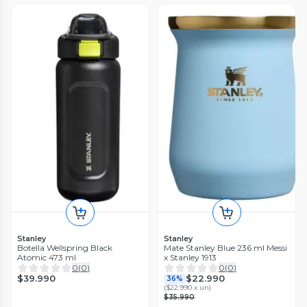
Stanley
Stanley
Botella Wellspring Black
Mate Stanley Blue 236 ml Messi
Atomic 473 ml
x Stanley 1913
0
(
0
)
0
(
0
)
$39.990
$22.990
36%
(
$22.990 x un
)
$35.990