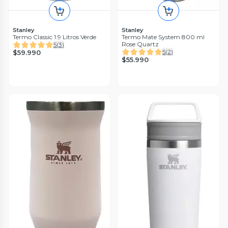
Stanley
Stanley
Termo Classic 1.9 Litros Verde
Termo Mate System 800 ml
Rose Quartz
5
(
3
)
5
(
2
)
$59.990
$55.990