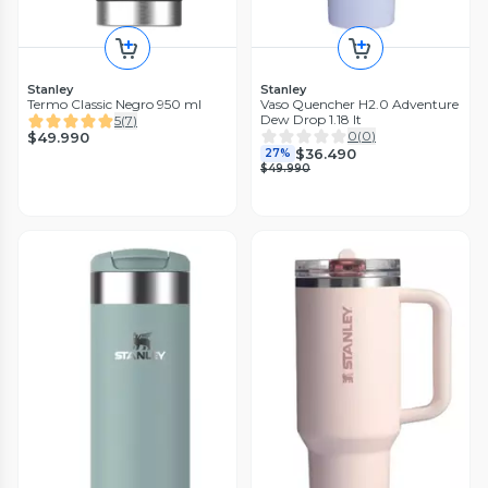
Stanley
Stanley
Termo Classic Negro 950 ml
Vaso Quencher H2.0 Adventure
Dew Drop 1.18 lt
5
(
7
)
0
(
0
)
$49.990
$36.490
27%
$49.990