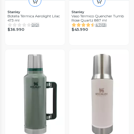
Stanley
Stanley
Botella Térmica Aerolight Lilac
Vaso Térmico Quencher Tumb
473 ml
Rose Quartz 887 ml
0
(
0
)
4.7
(
13
)
$36.990
$45.990