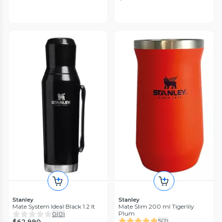
Stanley
Stanley
Mate System Ideal Black 1.2 lt
Mate Slim 200 ml Tigerlily
Plum
0
(
0
)
5
(
2
)
$62.990