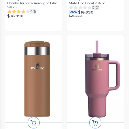
Botella Térmica Aerolight Lilac
Mate Hot Coral 236 ml
591 ml
0
(
0
)
4
(
1
)
$18.990
26%
$38.990
$25.990