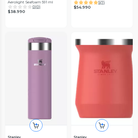
Aerolight Seafoam 591 ml
5
(
7
)
0
(
0
)
$54.990
$38.990
Stanley
Stanley