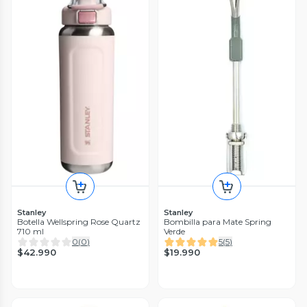
Stanley
Stanley
Botella Wellspring Rose Quartz
Bombilla para Mate Spring
710 ml
Verde
0
(
0
)
5
(
5
)
$42.990
$19.990