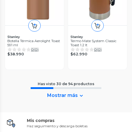
Stanley
Stanley
Botella Térmica Aerolight Toast
Termo Mate System Classic
591 ml
Toast 1.2 lt
0
(
0
)
0
(
0
)
$38.990
$62.990
Has visto
30
de
94
productos
Mostrar más
Mis compras
Haz seguimiento y descarga boletas