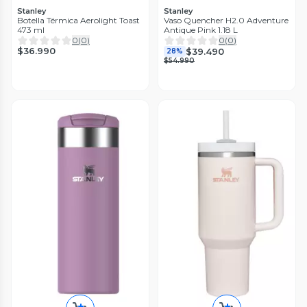
Stanley
Stanley
Botella Térmica Aerolight Toast
Vaso Quencher H2.0 Adventure
473 ml
Antique Pink 1.18 L
0
(
0
)
0
(
0
)
$36.990
$39.490
28%
$54.990