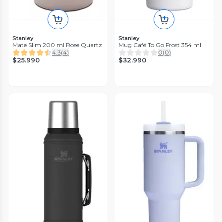
Stanley
Stanley
Mate Slim 200 ml Rose Quartz
Mug Café To Go Frost 354 ml
4.3
(
4
)
0
(
0
)
$25.990
$32.990