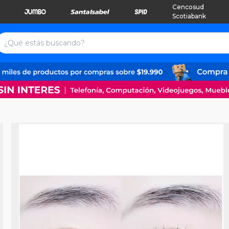
Cencosud
Scotiabank