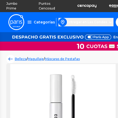
Jumbo
Puntos
Prime
Cencosud
Categorías
Entregar en Las Condes
Belleza
/
Maquillaje
/
Máscaras de Pestañas