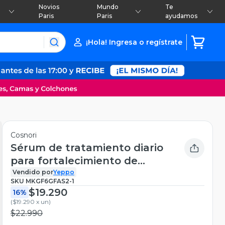
Novios
Mundo
Te
Paris
Paris
ayudamos
¡Hola! Ingresa o regístrate
Cosnori
Sérum de tratamiento diario
para fortalecimiento de
pestañas - COSNORI Long
Vendido por
Yeppo
SKU
MKGF6GFAS2-1
Active Eyelash Serum
$19.290
16%
(
$19.290 x un
)
$22.990