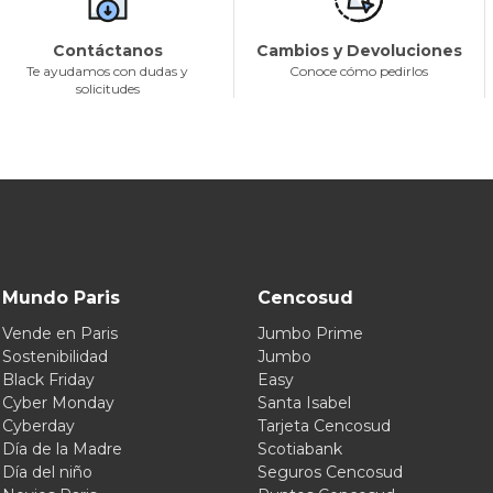
Contáctanos
Cambios y Devoluciones
Te ayudamos con dudas y
Conoce cómo pedirlos
solicitudes
Mundo Paris
Cencosud
Vende en Paris
Jumbo Prime
Sostenibilidad
Jumbo
Black Friday
Easy
Cyber Monday
Santa Isabel
Cyberday
Tarjeta Cencosud
Día de la Madre
Scotiabank
Día del niño
Seguros Cencosud