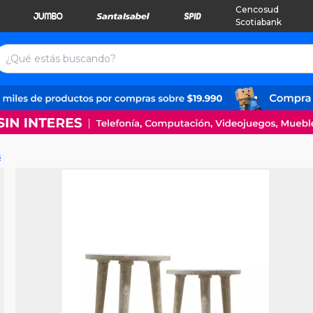
Cencosud
Scotiabank
s