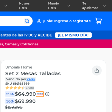
Novios
Mundo
Te
Paris
Paris
ayudamos
¡Hola! Ingresa o regístrate
Umbrale Home
Set 2 Mesas Talladas
Vendido por
Paris
SKU
614198999
4.4
(
8
)
$64.990
59%
$69.990
56%
$159.990