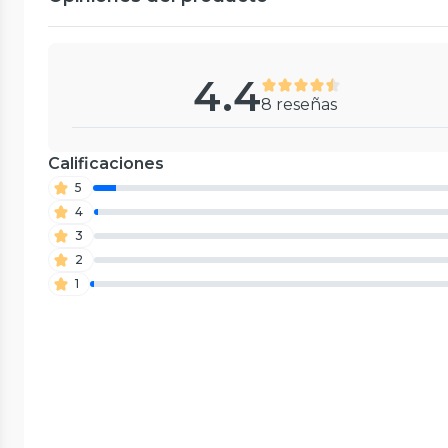
4.4
8 reseñas
Calificaciones
5
4
3
2
1