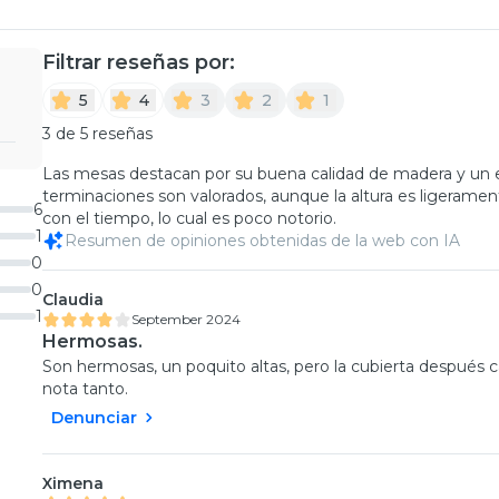
Filtrar reseñas por:
5
4
3
2
1
3 de 5 reseñas
Las mesas destacan por su buena calidad de madera y un e
terminaciones son valorados, aunque la altura es ligerame
6
con el tiempo, lo cual es poco notorio.
1
Resumen de opiniones obtenidas de la web con IA
0
0
Claudia
1
September 2024
Hermosas.
Son hermosas, un poquito altas, pero la cubierta después
nota tanto.
Denunciar
Ximena