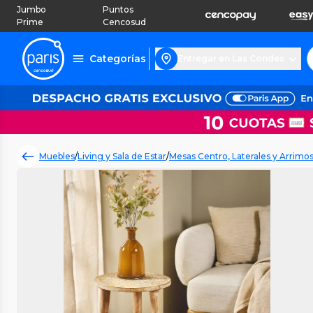
Jumbo
Puntos
Prime
Cencosud
Categorías
Entregar en Las Condes
Muebles
/
Living y Sala de Estar
/
Mesas Centro, Laterales y Arrimo