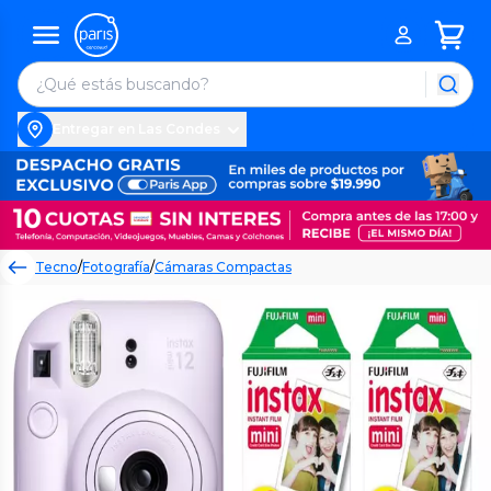
Entregar en Las Condes
Tecno
/
Fotografía
/
Cámaras Compactas