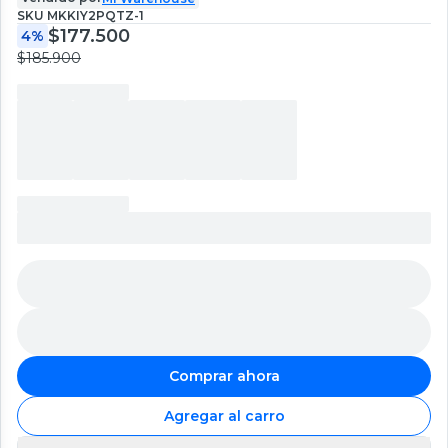
+ACCESORIOS
SKU
MKKIY2PQTZ-1
$177.500
4%
$185.900
Comprar ahora
Agregar al carro