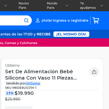
Novios
Mundo
Te
Paris
Paris
ayudamos
¡Hola! Ingresa o regístrate
Utilísimo
Set De Alimentación Bebé
Silicona Con Vaso 11 Piezas
Libre BPA Azul
Vendido por
Utilísimo
SKU
MKDE6UOJ1H-1
$19.990
23%
$25.990