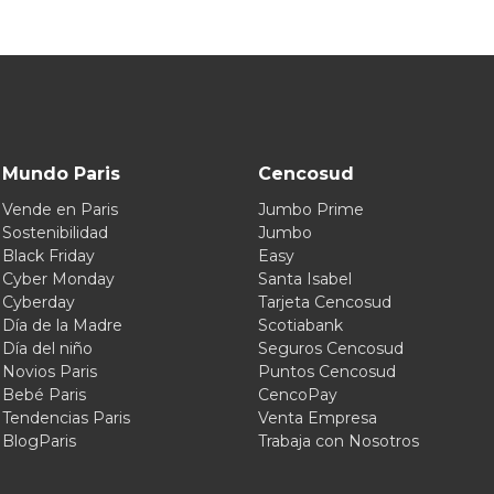
Mundo Paris
Cencosud
Vende en Paris
Jumbo Prime
Sostenibilidad
Jumbo
Black Friday
Easy
Cyber Monday
Santa Isabel
Cyberday
Tarjeta Cencosud
Día de la Madre
Scotiabank
Día del niño
Seguros Cencosud
Novios Paris
Puntos Cencosud
Bebé Paris
CencoPay
Tendencias Paris
Venta Empresa
BlogParis
Trabaja con Nosotros