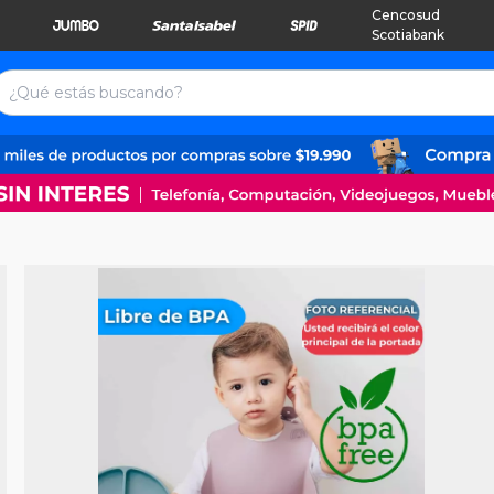
Cencosud
Scotiabank