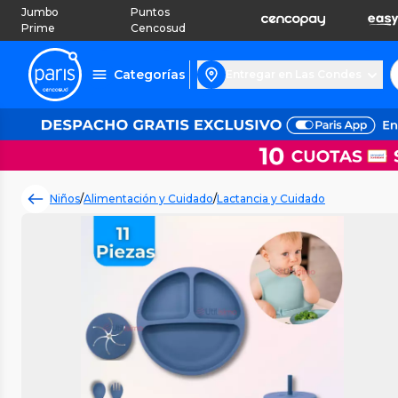
Jumbo
Puntos
Prime
Cencosud
Categorías
Entregar en Las Condes
Niños
/
Alimentación y Cuidado
/
Lactancia y Cuidado