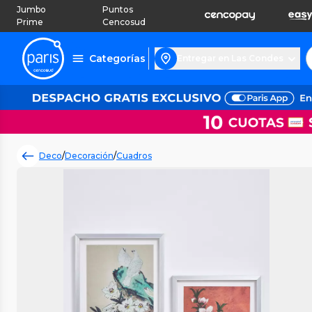
Jumbo
Puntos
Prime
Cencosud
Categorías
Entregar en Las Condes
Deco
/
Decoración
/
Cuadros