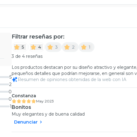
Filtrar reseñas por:
5
4
3
2
1
3 de 4 reseñas
Los productos destacan por su diseño atractivo y elegan
pequeños detalles que podrían mejorarse, en general son va
5
Resumen de opiniones obtenidas de la web con IA
2
0
Constanza
0
May 2023
1
Bonitos
Muy elegantes y de buena calidad
Denunciar