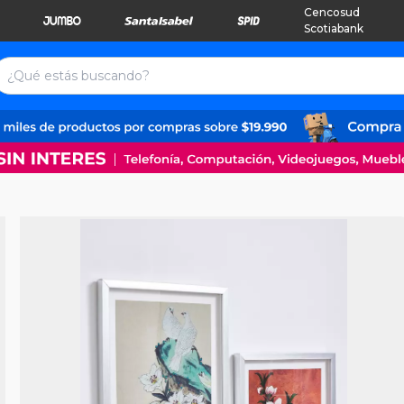
Cencosud
Scotiabank