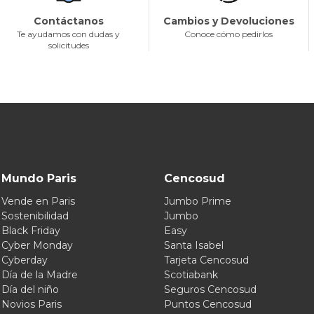
Contáctanos
Cambios y Devoluciones
Te ayudamos con dudas y
Conoce cómo pedirlos
solicitudes
Mundo Paris
Cencosud
Vende en Paris
Jumbo Prime
Sostenibilidad
Jumbo
Black Friday
Easy
Cyber Monday
Santa Isabel
Cyberday
Tarjeta Cencosud
Día de la Madre
Scotiabank
Día del niño
Seguros Cencosud
Novios Paris
Puntos Cencosud