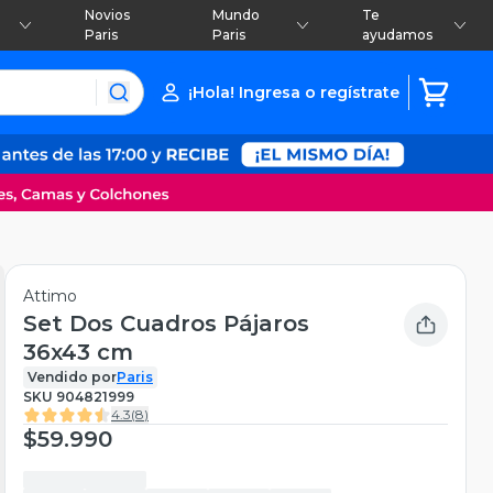
Novios
Mundo
Te
Paris
Paris
ayudamos
¡Hola! Ingresa o regístrate
Attimo
Set Dos Cuadros Pájaros
36x43 cm
Vendido por
Paris
SKU
904821999
4.3
(
8
)
$59.990