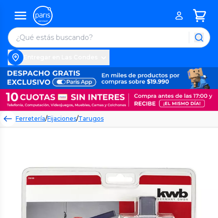
Entregar en Las Condes
Ferretería
/
Fijaciones
/
Tarugos