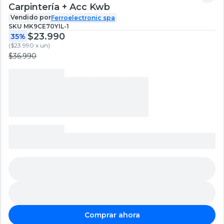
Carpintería + Acc Kwb
Vendido por
Ferroelectronic spa
SKU
MK9CE70YIL-1
$23.990
35%
(
$23.990 x un
)
$36.990
Comprar ahora