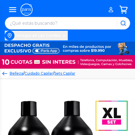
Entregar en Las Condes
Belleza
/
Cuidado Capilar
/
Sets Capilar