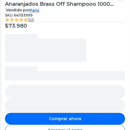
Anaranjados Brass Off Shampooo 1000
ml + Acondicionador 1000 ml
Vendido por
Paris
SKU
641153999
5
(
2
)
$73.980
Comprar ahora