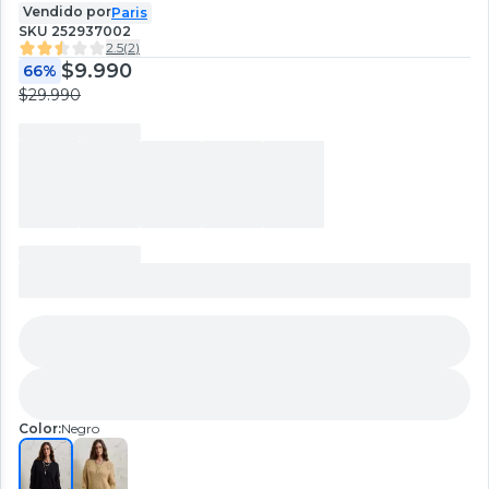
Vendido por
Paris
SKU
252937002
2.5
(
2
)
$9.990
66%
$29.990
Color:
Negro