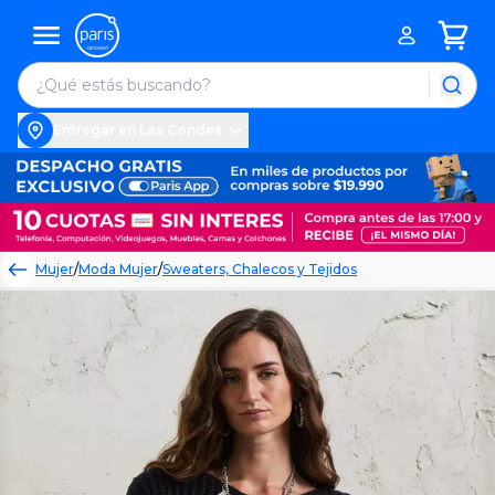
Entregar en Las Condes
Mujer
/
Moda Mujer
/
Sweaters, Chalecos y Tejidos