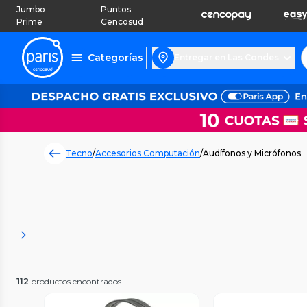
Jumbo
Puntos
Prime
Cencosud
Categorías
Entregar en Las Condes
Tecno
/
Accesorios Computación
/
Audífonos y Micrófonos
112
productos encontrados