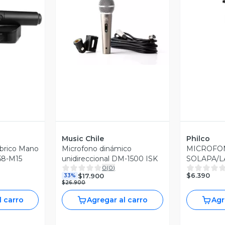
Vista Previa
V
revia
Music Chile
Philco
brico Mano
Microfono dinámico
MICROFO
58-M15
unidireccional DM-1500 ISK
SOLAPA/L
0
(
0
)
CONEXIÓN 
$6.390
$17.900
33%
$26.900
l carro
Agregar al carro
Agr