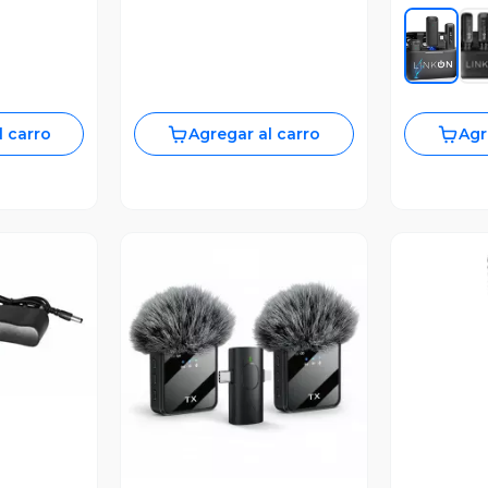
l carro
Agregar al carro
Agr
revia
Vista Previa
V