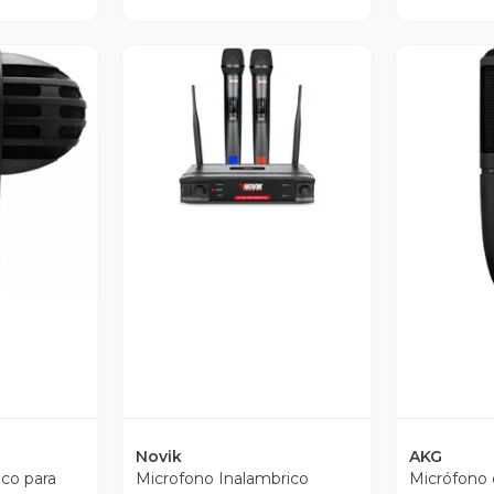
Vista Previa
revia
V
Novik
AKG
co para
Microfono Inalambrico
Micrófono