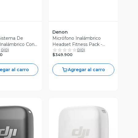
Denon
istema De
Micrófono Inalámbrico
Inalámbrico Con
Headset Fitness Pack -
0
(
0
)
0
(
0
)
Vhf
Denon
$349.900
0
egar al carro
Agregar al carro
ista Previa
Vista Previa