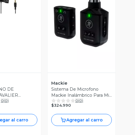
ista Previa
Vista Previa
Mackie
NO DE
Sistema De Microfono
AVALIER
Mackie Inalámbrico Para Mic
0
(
0
)
0
(
0
)
3,5 Open box
Xlr EM-Wave XLR
$324.990
egar al carro
Agregar al carro