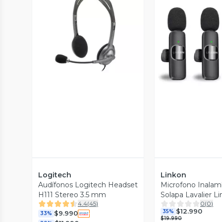
Vista Previa
Vista P
Logitech
Linkon
Audífonos Logitech Headset
Microfono Inalam
H111 Stereo 3.5 mm
Solapa Lavalier L
4.4
(
45
)
0
(
0
)
Profesional
$12.990
35%
$9.990
33%
$19.990