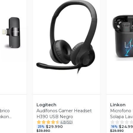
revia
V
Vista Previa
Logitech
Linkon
brico
Audífonos Gamer Headset
Microfono 
inkon
H390 USB Negro
Solapa Lav
4.8
(
50
)
+ Estuche
$29.990
$24.9
25%
16%
$39.990
$29.990