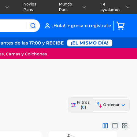
Novios
Mundo
Te
Paris
Paris
ayudamos
¡Hola! Ingresa o regístrate
Filtros
Ordenar
(
0
)