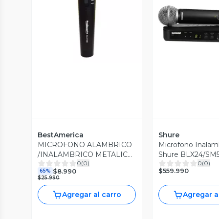
Vista Previa
Vista P
BestAmerica
Shure
MICROFONO ALAMBRICO
Microfono Inalam
/INALAMBRICO METALICO
Shure BLX24/SM
0
(
0
)
0
(
0
)
BESTAMERICA
$559.990
$8.990
65%
$25.990
Agregar al carro
Agregar a