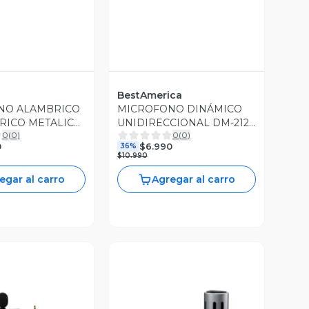
BestAmerica
NO ALAMBRICO
MICROFONO DINÁMICO
RICO METALICO
UNIDIRECCIONAL DM-212
0
(
0
)
0
(
0
)
BESTAMERICA
0
$6.990
36%
$10.990
egar al carro
Agregar al carro