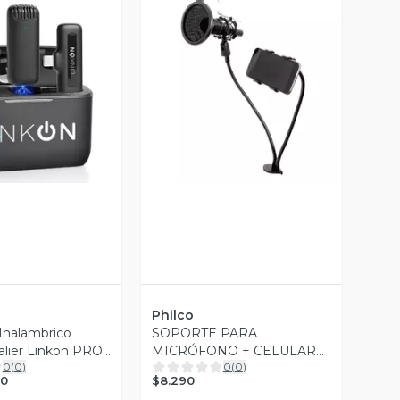
ista Previa
Vista Previa
Philco
Inalambrico
SOPORTE PARA
alier Linkon PRO
MICRÓFONO + CELULAR
0
(
0
)
0
(
0
)
STREAMING PHILCO
$8.290
90