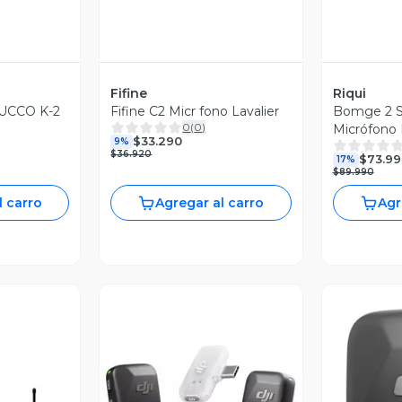
Fifine
Riqui
UCCO K-2
Fifine C2 Micr fono Lavalier
Bomge 2 S
0
(
0
)
Micrófono 
$33.290
9%
SB-C
Receptor 
$36.920
$73.99
17%
TS
$89.990
l carro
Agregar al carro
Agr
Vista Previa
V