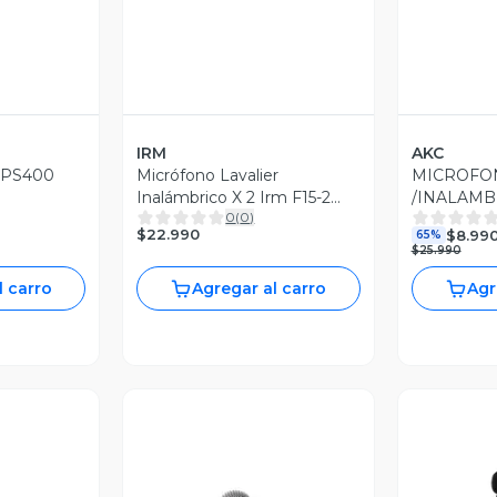
IRM
AKC
 PS400
Micrófono Lavalier
MICROFO
Inalámbrico X 2 Irm F15-2
/INALAMB
0
(
0
)
Para Podcast
AKC
$22.990
$8.99
65%
$25.990
l carro
Agregar al carro
Agr