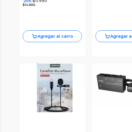
$11.990
20%
$14.990
Agregar al carro
Agregar a
Vista P
Vista Previa