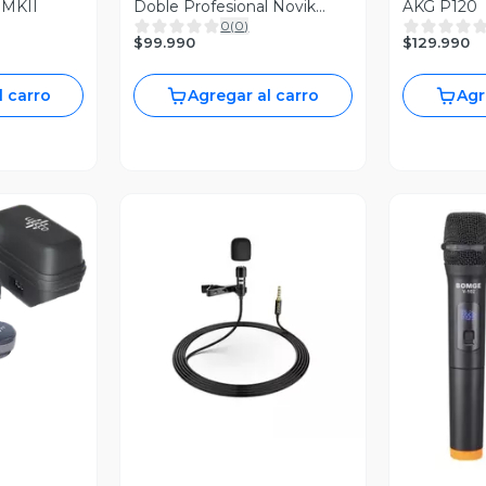
 MKII
Doble Profesional Novik
AKG P120
0
(
0
)
UNK330 UHF
$99.990
$129.990
l carro
Agregar al carro
Agr
revia
Vista Previa
V