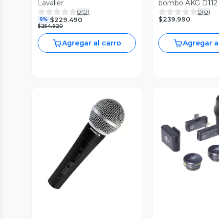
Lavalier
bombo AKG D112
0
(
0
)
0
(
0
)
$239.990
$229.490
9%
$254.920
Agregar al carro
Agregar a
Vista P
Vista Previa