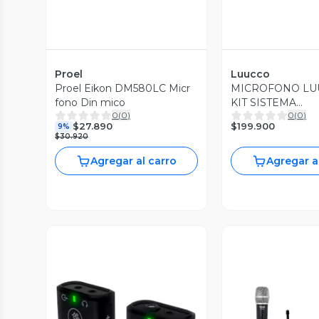
Proel
Luucco
Proel Eikon DM580LC Micr
MICROFONO LU
fono Din mico
KIT SISTEMA
0
(
0
)
0
(
0
)
INALAMBRICO U
$199.900
$27.890
9%
ALCANCE 100 M
$30.920
Agregar al carro
Agregar a