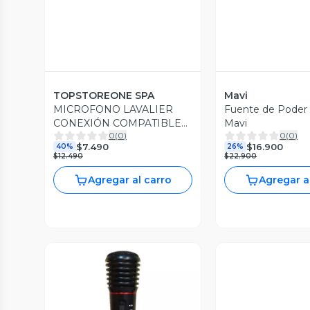
TOPSTOREONE SPA
Mavi
MICROFONO LAVALIER
Fuente de Poder
CONEXIÓN COMPATIBLE
Mavi
0
(
0
)
0
(
0
)
CON IPHONE
$7.490
$16.900
40%
26%
$12.490
$22.900
Agregar al carro
Agregar a