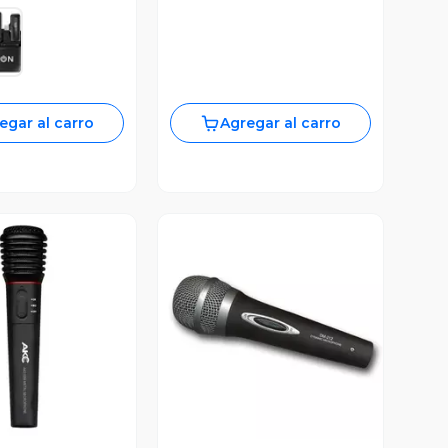
egar al carro
Agregar al carro
ista Previa
Vista Previa