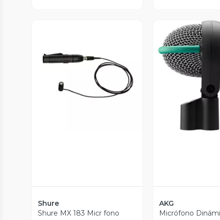
Vista Previa
Vista P
Shure
AKG
Shure MX 183 Micr fono
Micrófono Dinámi