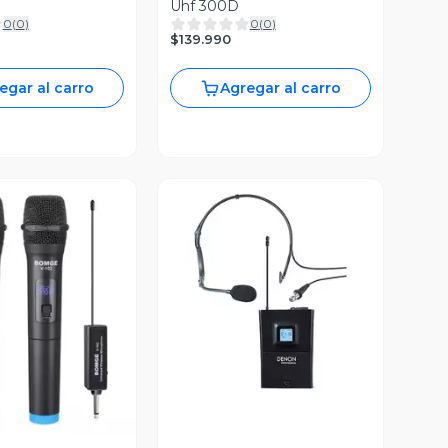
Uhf 300D
0
(
0
)
0
(
0
)
$139.990
egar al carro
Agregar al carro
Vista Previa
ista Previa