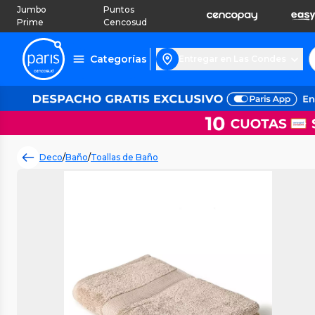
Jumbo
Puntos
Prime
Cencosud
Categorías
Entregar en Las Condes
Deco
/
Baño
/
Toallas de Baño