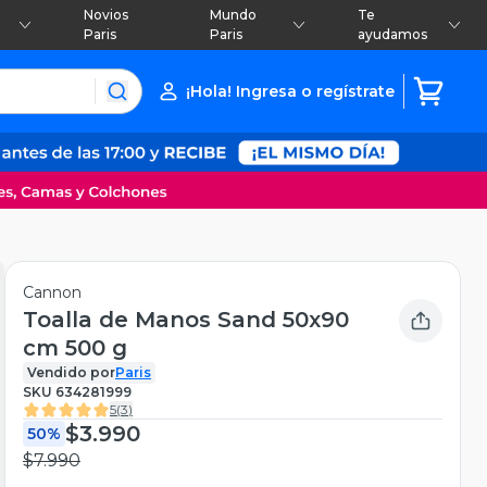
Novios
Mundo
Te
Paris
Paris
ayudamos
¡Hola! Ingresa o regístrate
Cannon
Toalla de Manos Sand 50x90
cm 500 g
Vendido por
Paris
SKU
634281999
5
(
3
)
$3.990
50%
$7.990