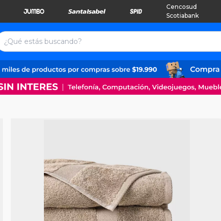
Cencosud
Scotiabank