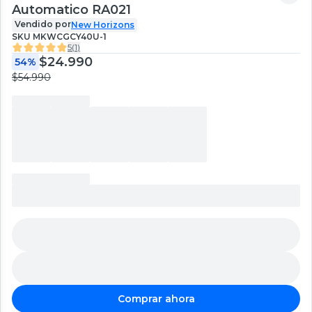
Automatico RA021
Vendido por
New Horizons
SKU
MKWCGCY40U-1
5
(
1
)
$24.990
54%
$54.990
Comprar ahora