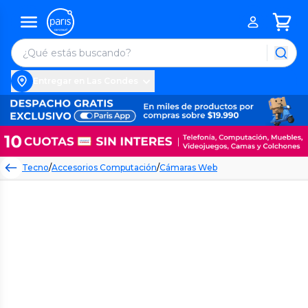
Entregar en Las Condes
Tecno
/
Accesorios Computación
/
Cámaras Web