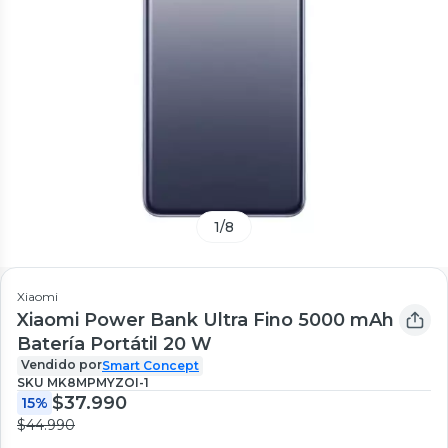
1
/
8
Xiaomi
Xiaomi Power Bank Ultra Fino 5000 mAh
Batería Portátil 20 W
Vendido por
Smart Concept
SKU
MK8MPMYZOI-1
$37.990
15%
$44.990