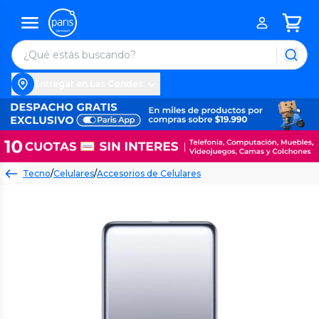
Entregar en Las Condes
Tecno
/
Celulares
/
Accesorios de Celulares