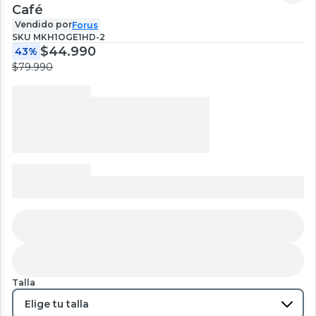
Café
Vendido por
Forus
SKU
MKH1OGE1HD-2
$44.990
43%
$79.990
Talla