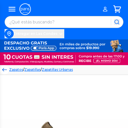
Entregar en Las Condes
Zapatos
/
Zapatillas
/
Zapatillas Urbanas