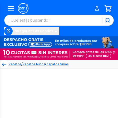
Entregar en Las Condes
Zapatos
/
Zapatos Niños
/
Zapatos Niñas