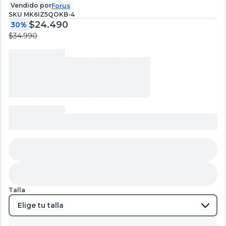
Vendido por
Forus
SKU
MK6IZ5QOKB-4
$24.490
30%
$34.990
Talla