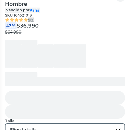
Hombre
Vendido por
Paris
SKU
164521013
5
(
9
)
$36.990
43%
$64.990
Talla