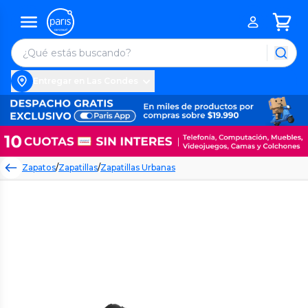
Entregar en Las Condes
Zapatos
/
Zapatillas
/
Zapatillas Urbanas