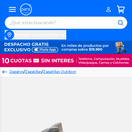
Entregar en Las Condes
Zapatos
/
Zapatillas
/
Zapatillas Outdoor