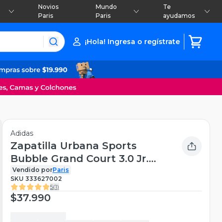
Novios
Mundo
Te
Paris
Paris
ayudamos
¡Hola! Ingresa o regístrate
Adidas
Zapatilla Urbana Sports
Bubble Grand Court 3.0 Jr.
Unisex
Vendido por
Paris
SKU
333627002
5
(
1
)
$37.990