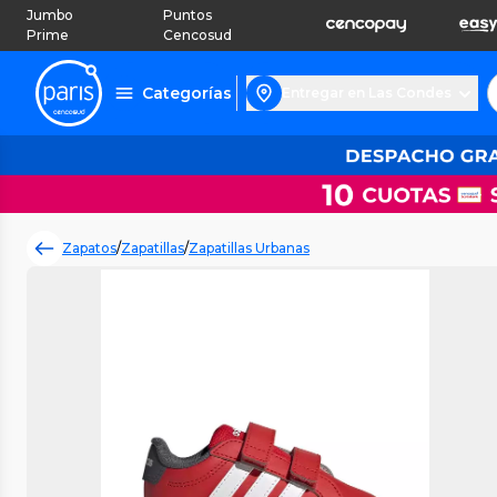
Jumbo
Puntos
Prime
Cencosud
Categorías
Entregar en Las Condes
Zapatos
/
Zapatillas
/
Zapatillas Urbanas