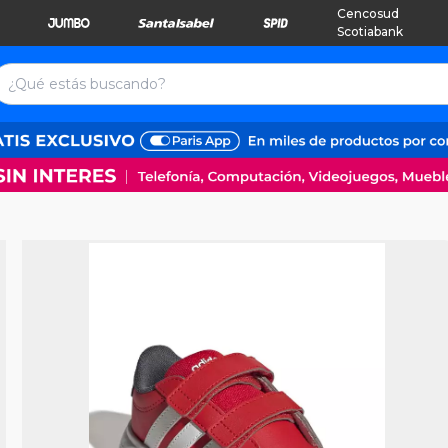
Cencosud
Scotiabank