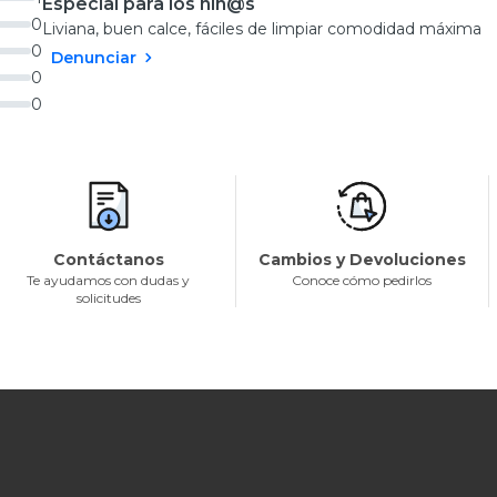
Especial para los niñ@s
0
Liviana, buen calce, fáciles de limpiar comodidad máxima
0
Denunciar
0
0
Contáctanos
Cambios y Devoluciones
Te ayudamos con dudas y
Conoce cómo pedirlos
solicitudes