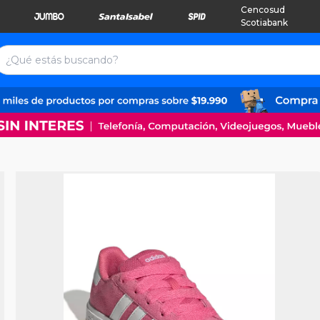
Cencosud
Scotiabank