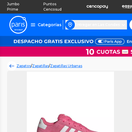
Jumbo
Puntos
Prime
Cencosud
Categorías
Entregar en Las Condes
Zapatos
/
Zapatillas
/
Zapatillas Urbanas