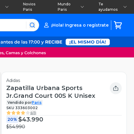
Novios
Mundo
Te
Paris
Paris
ayudamos
¡Hola! Ingresa o regístrate
Adidas
Zapatilla Urbana Sports
Jr.Grand Court 00S K Unisex
Vendido por
Paris
SKU
333603002
4
(
1
)
$43.990
20%
$54.990