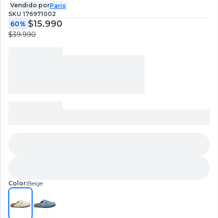
Vendido por
Paris
SKU
176971002
$15.990
60%
$39.990
Color:
Beige