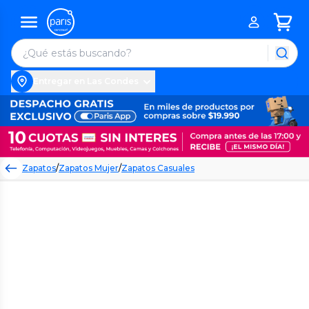
Entregar en Las Condes
Zapatos
/
Zapatos Mujer
/
Zapatos Casuales