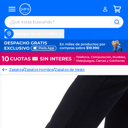
Entregar en Las Condes
Zapatos
/
Zapatos Hombre
/
Zapatos de Vestir