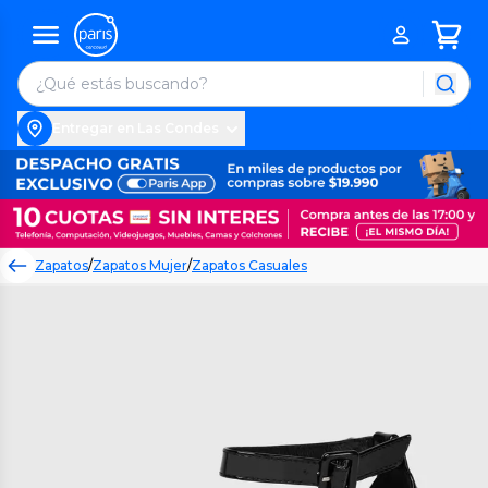
Entregar en Las Condes
Zapatos
/
Zapatos Mujer
/
Zapatos Casuales