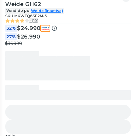
Weide GH62
Vendido por
Weide (Inactiva)
SKU
MKWFQ63E2M-5
4
(
10
)
$24.990
32%
$26.990
27%
$36.990