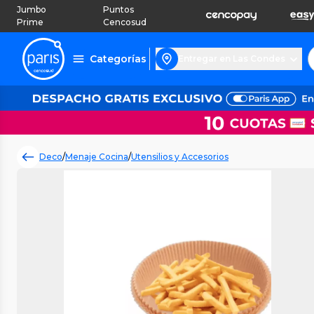
Jumbo
Puntos
Prime
Cencosud
Categorías
Entregar en Las Condes
Deco
/
Menaje Cocina
/
Utensilios y Accesorios