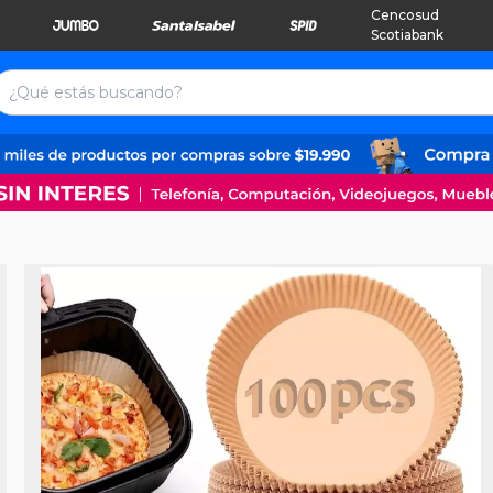
Cencosud
Scotiabank