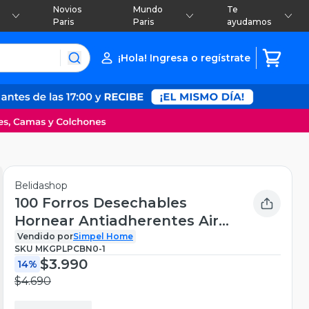
Novios
Mundo
Te
Paris
Paris
ayudamos
¡Hola! Ingresa o regístrate
Belidashop
100 Forros Desechables
Hornear Antiadherentes Air
Fryer Beige
Vendido por
Simpel Home
SKU
MKGPLPCBN0-1
$3.990
14%
$4.690