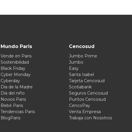
Mundo Paris
Cencosud
Vende en Paris
Jumbo Prime
Sostenibilidad
Jumbo
Black Friday
Easy
Cyber Monday
Santa Isabel
Cyberday
Tarjeta Cencosud
Día de la Madre
Scotiabank
Día del niño
Seguros Cencosud
Novios Paris
Puntos Cencosud
Bebé Paris
CencoPay
Tendencias Paris
Venta Empresa
BlogParis
Trabaja con Nosotros