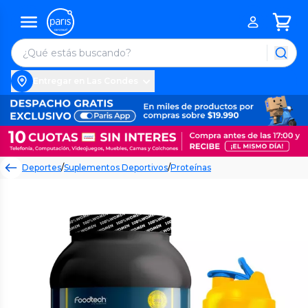
Entregar en Las Condes
Deportes
/
Suplementos Deportivos
/
Proteínas