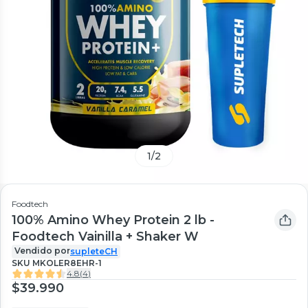
1
/
2
Foodtech
100% Amino Whey Protein 2 lb -
Foodtech Vainilla + Shaker W
Vendido por
supleteCH
SKU
MKOLER8EHR-1
4.8
(
4
)
$39.990