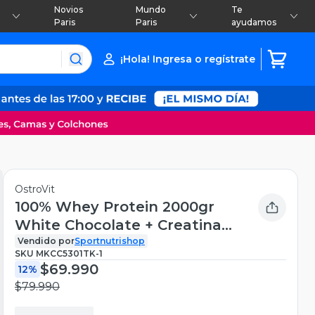
Novios
Mundo
Te
Paris
Paris
ayudamos
¡Hola! Ingresa o regístrate
OstroVit
100% Whey Protein 2000gr
White Chocolate + Creatina
monohidratada 300gr +
Vendido por
Sportnutrishop
SKU
MKCC5301TK-1
shaker 750ml
$69.990
12%
$79.990