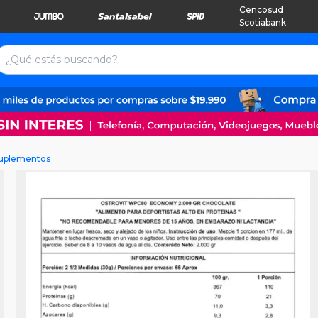
Cencosud
Scotiabank
Suplementos