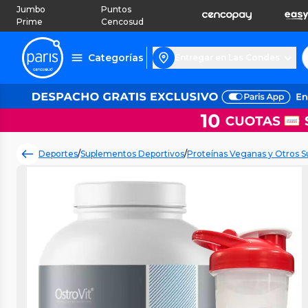
Jumbo
Puntos
Prime
Cencosud
Categorías
Entregar en Las Condes
Deportes
/
Suplementos Deportivos
/
Proteínas Veganas y Otros 